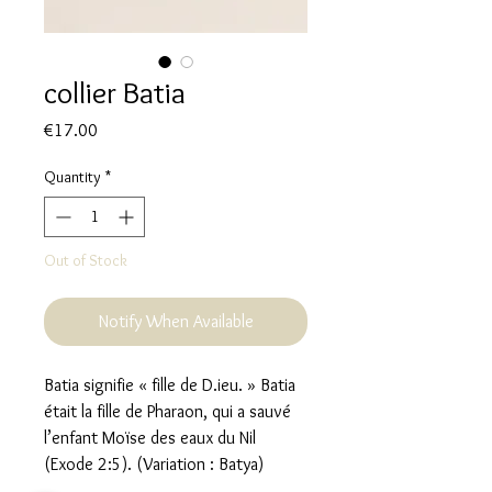
collier Batia
Price
€17.00
Quantity
*
Out of Stock
Notify When Available
Batia signifie « fille de D.ieu. » Batia
était la fille de Pharaon, qui a sauvé
l’enfant Moïse des eaux du Nil
(Exode 2:5). (Variation : Batya)