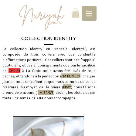
COLLECTION IDENTITY
La collection identity en Français "identité", est
composée de trois colliers avec des pendentifs
d'affirmations positives. Ces colliers sont des "rappels"
quotidiens, et des encouragements que par le sacrifice
de
CHRIST
à La Croix nous avons été lavés de tous
péchés, et tendons à la perfection (
I'M PERFECT
) chaque
jour en nous sanctifiant et que nous sommes de belles
créatures. Au moyen de la prière (
PRAY
) nous faisons
preuve de bravoure (
I'M BRAVE
) devant les obstacles car
toute une armée céleste nous accompagne.